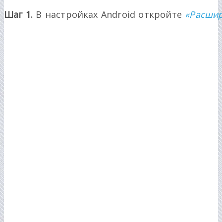
Шаг 1.
В настройках Android откройте
«Расшир