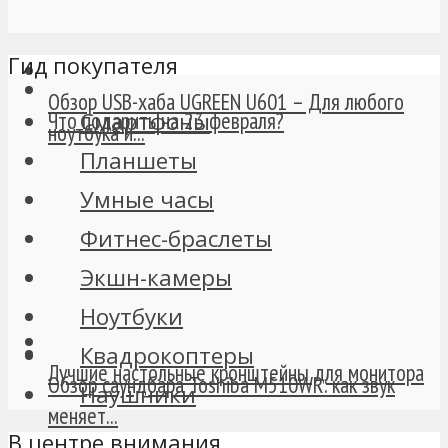
Гид покупателя
Обзор USB-хаба UGREEN U601 – Для любого
Смартфоны
Что подарить на 23 февраля?
ноутбука и...
Планшеты
Умные часы
Фитнес-браслеты
Экшн-камеры
Ноутбуки
Квадрокоптеры
Лучшие настольные кронштейны для монитора
Обзор саундбара Toshiba M510WR: как звук
Наушники
меняет...
В центре внимания