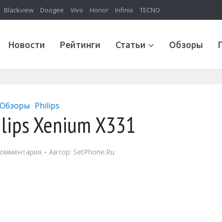
Blackview
Doogee
Vivo
Honor
Infinix
TECNO
Новости
Рейтинги
Статьи
Обзоры
Обзоры
Philips
lips Xenium X331
комментария
Автор:
SetPhone.Ru