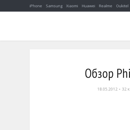
iPhone
Samsung
Xiaomi
Huawei
Realme
Oukitel
Обзор Phi
18.05.2012
32 