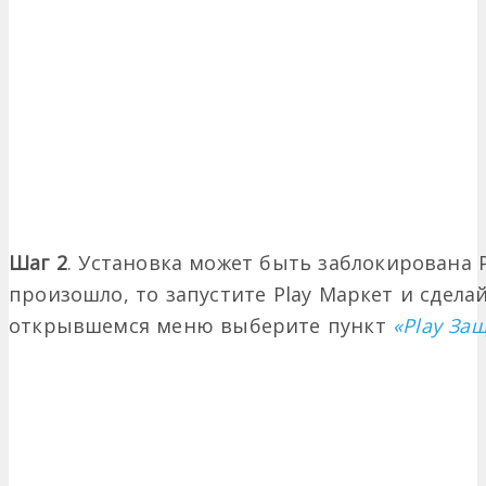
Шаг 2
. Установка может быть заблокирована P
произошло, то запустите Play Маркет и сдела
открывшемся меню выберите пункт
«Play За