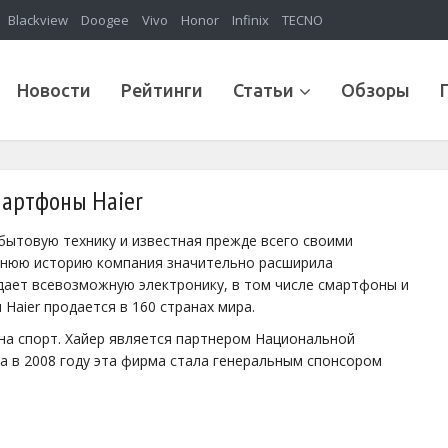
Blackview
Doogee
Vivo
Honor
Infinix
TECNO
Новости
Рейтинги
Статьи
Обзоры
артфоны Haier
 бытовую технику и известная прежде всего своими
тнюю историю компания значительно расширила
дает всевозможную электронику, в том числе смартфоны и
Haier продается в 160 странах мира.
на спорт. Хайер является партнером Национальной
 а в 2008 году эта фирма стала генеральным спонсором