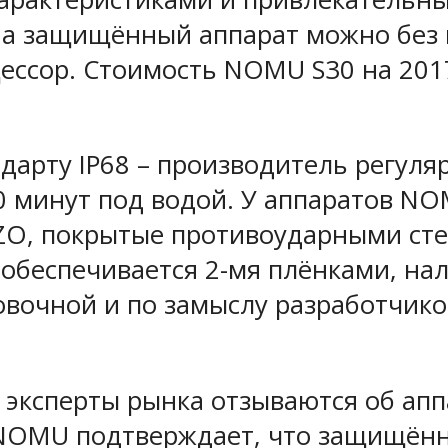
 на защищённый аппарат можно без 
ссор. Стоимость NOMU S30 на 2017
арту IP68 – производитель регуляр
 минут под водой. У аппаратов NOM
ZO, покрытые противоударными стекл
обеспечивается 2-мя плёнками, на
овочной и по замыслу разработчик
 эксперты рынка отзываются об ап
 NOMU подтверждает, что защищённ