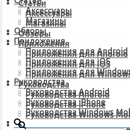
Статьи
Статьи
Аксессуары
Аксессуары
Магазины
Магазины
Обзоры
Обзоры
Приложения
Приложения
Приложения для Android
Приложения для Android
Приложения для iOS
Приложения для iOS
Приложения для Windows
Приложения для Windows
Руководства
Руководства
Руководства Android
Руководства Android
Руководства iPhone
Руководства iPhone
Руководства Windows Mob
Руководства Windows Mob