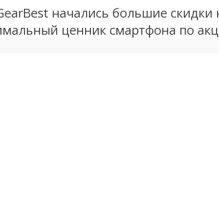
GearBest начались большие скидк
альный ценник смартфона по акци