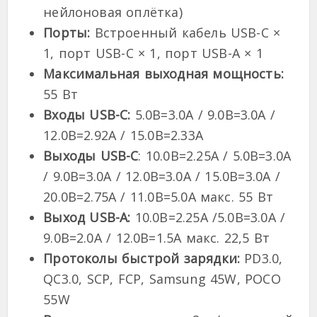
нейлоновая оплётка)
Порты:
Встроенный кабель USB-C ×
1, порт USB-C × 1, порт USB-A × 1
Максимальная выходная мощность:
55 Вт
Входы USB-C:
5.0В=3.0A / 9.0В=3.0A /
12.0В=2.92A / 15.0В=2.33A
Выходы USB-C
: 10.0В=2.25A / 5.0В=3.0A
/ 9.0В=3.0A / 12.0В=3.0A / 15.0В=3.0A /
20.0В=2.75A / 11.0В=5.0A макс. 55 Вт
Выход USB-A:
10.0В=2.25A /5.0В=3.0A /
9.0В=2.0A / 12.0В=1.5A макс. 22,5 Вт
Протоколы быстрой зарядки:
PD3.0,
QC3.0, SCP, FCP, Samsung 45W, POCO
55W