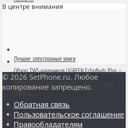
В центре внимания
Лучшие электронные книги
Обзор TWS-наушников UGREEN EchoBuds Plus –
© 2026 SetPhone.ru. Любое
Хороший...
Обзор саундбара Toshiba M510WR: как звук
копирование запрещено.
меняет...
Обратная связь
Пользовательское соглашение
Правообладателям