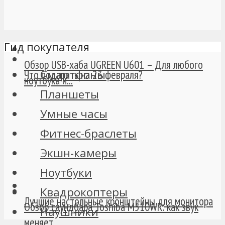
Гид покупателя
Обзор USB-хаба UGREEN U601 – Для любого
Смартфоны
Что подарить на 23 февраля?
ноутбука и...
Планшеты
Умные часы
Фитнес-браслеты
Экшн-камеры
Ноутбуки
Квадрокоптеры
Лучшие настольные кронштейны для монитора
Обзор саундбара Toshiba M510WR: как звук
Наушники
меняет...