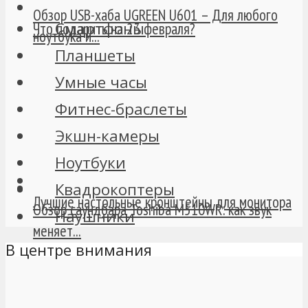
Обзор USB-хаба UGREEN U601 – Для любого
Смартфоны
Что подарить на 23 февраля?
ноутбука и...
Планшеты
Умные часы
Фитнес-браслеты
Экшн-камеры
Ноутбуки
Квадрокоптеры
Лучшие настольные кронштейны для монитора
Обзор саундбара Toshiba M510WR: как звук
Наушники
меняет...
В центре внимания