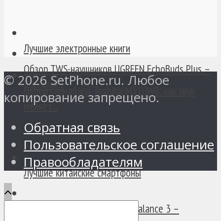
Лучшие электронные книги
Обзор TWS-наушников UGREEN EchoBuds Plus –
© 2026 SetPhone.ru. Любое
Хороший...
Обзор саундбара Toshiba M510WR: как звук
копирование запрещено.
меняет...
Обратная связь
Пользовательское соглашение
Правообладателям
Лучшие китайские смартфоны
Обзор смарт-часов Amazfit Balance 3 –