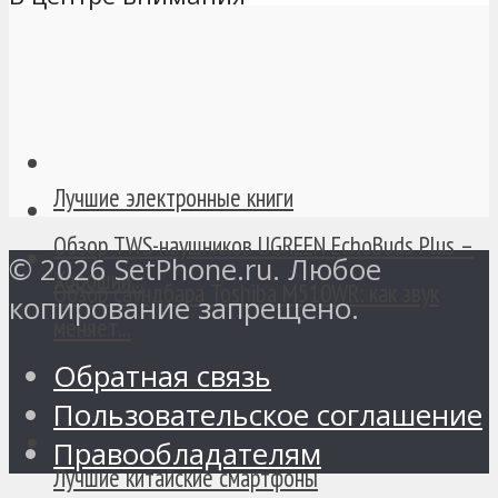
Лучшие электронные книги
Обзор TWS-наушников UGREEN EchoBuds Plus –
© 2026 SetPhone.ru. Любое
Хороший...
Обзор саундбара Toshiba M510WR: как звук
копирование запрещено.
меняет...
Обратная связь
Пользовательское соглашение
Правообладателям
Лучшие китайские смартфоны