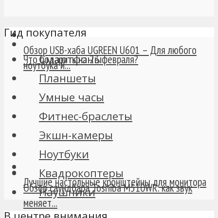
Гид покупателя
Обзор USB-хаба UGREEN U601 – Для любого
Смартфоны
Что подарить на 23 февраля?
ноутбука и...
Планшеты
Умные часы
Фитнес-браслеты
Экшн-камеры
Ноутбуки
Квадрокоптеры
Лучшие настольные кронштейны для монитора
Обзор саундбара Toshiba M510WR: как звук
Наушники
меняет...
В центре внимания