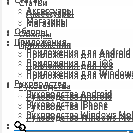
Статьи
Статьи
Аксессуары
Аксессуары
Магазины
Магазины
Обзоры
Обзоры
Приложения
Приложения
Приложения для Android
Приложения для Android
Приложения для iOS
Приложения для iOS
Приложения для Windows
Приложения для Windows
Руководства
Руководства
Руководства Android
Руководства Android
Руководства iPhone
Руководства iPhone
Руководства Windows Mob
Руководства Windows Mob