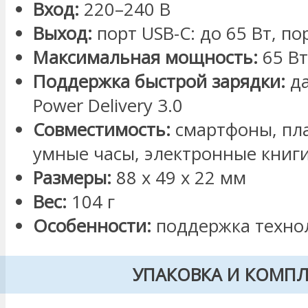
Вход:
220–240 В
Выход:
порт USB-C: до 65 Вт, по
Максимальная мощность:
65 Вт
Поддержка быстрой зарядки:
да
Power Delivery 3.0
Совместимость:
смартфоны, пла
умные часы, электронные книг
Размеры:
88 x 49 x 22 мм
Вес:
104 г
Особенности:
поддержка технол
УПАКОВКА И КОМП