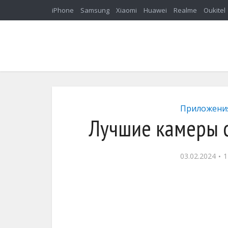
iPhone
Samsung
Xiaomi
Huawei
Realme
Oukitel
Приложени
Лучшие камеры с
03.02.2024
1