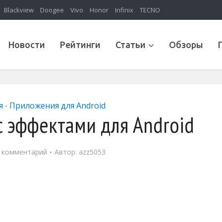
Blackview
Doogee
Vivo
Honor
Infinix
TECNO
Новости
Рейтинги
Статьи
Обзоры
я
Приложения для Android
•
 эффектами для Android
 комментарий
Автор:
azz5053