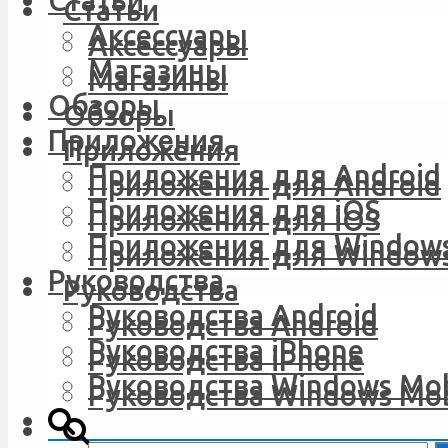
Статьи
Статьи
Аксессуары
Аксессуары
Магазины
Магазины
Обзоры
Обзоры
Приложения
Приложения
Приложения для Android
Приложения для Android
Приложения для iOS
Приложения для iOS
Приложения для Windows
Приложения для Windows
Руководства
Руководства
Руководства Android
Руководства Android
Руководства iPhone
Руководства iPhone
Руководства Windows Mob
Руководства Windows Mob