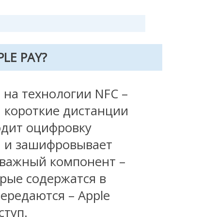
LE PAY?
 на технологии NFC –
 короткие дистанции
одит оцифровку
я и зашифровывает
важный компонент –
орые содержатся в
передаются – Apple
ступ.