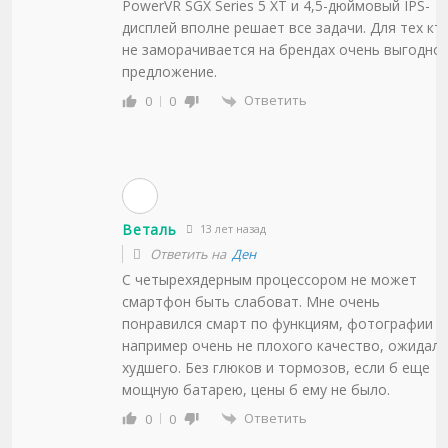
PowerVR SGX Series 5 XT и 4,5-дюймовый IPS-
дисплей вполне решает все задачи. Для тех кт
не заморачивается на брендах очень выгодно
предложение.
Ответить
0
0
Веталь
13 лет назад
Ответить на
Ден
С четырехядерным процессором не может
смартфон быть слабоват. Мне очень
понравился смарт по функциям, фотографии
например очень не плохого качество, ожидал
худшего. Без глюков и тормозов, если б еще
мощную батарею, цены б ему не было.
Ответить
0
0