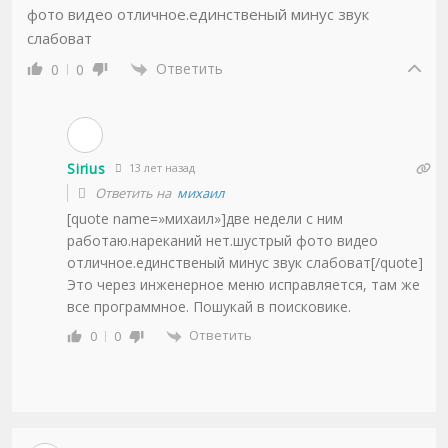
фото видео отличное.единственый минус звук
слабоват
Ответить
0
0
Sirius
13 лет назад
Ответить на
михаил
[quote name=»михаил»]две недели с ним
работаю.нареканий нет.шустрый фото видео
отличное.единственый минус звук слабоват[/quote]
Это через инженерное меню исправляется, там же
все программное. Пошукай в поисковике.
Ответить
0
0