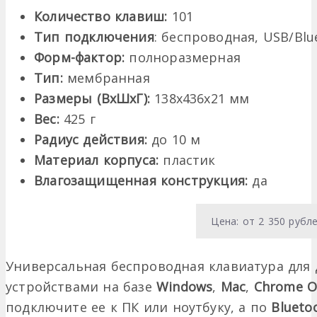
Количество клавиш:
101
Тип подключения
: беспроводная, USB/Blu
Форм-фактор:
полноразмерная
Тип:
мембранная
Размеры (ВхШхГ):
138х436х21 мм
Вес:
425 г
Радиус действия:
до 10 м
Материал корпуса:
пластик
Влагозащищенная конструкция:
да
Цена: от 2 350 рубл
Универсальная беспроводная клавиатура для 
устройствами на базе
Windows
,
Mac
,
Chrome O
подключите ее к ПК или ноутбуку, а по
Blueto