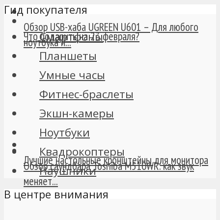
Гид покупателя
Обзор USB-хаба UGREEN U601 – Для любого
Смартфоны
Что подарить на 23 февраля?
ноутбука и...
Планшеты
Умные часы
Фитнес-браслеты
Экшн-камеры
Ноутбуки
Квадрокоптеры
Лучшие настольные кронштейны для монитора
Обзор саундбара Toshiba M510WR: как звук
Наушники
меняет...
В центре внимания