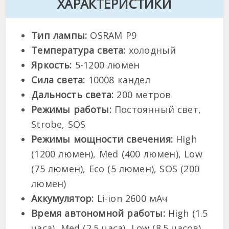
ХАРАКТЕРИСТИКИ
Тип лампы:
OSRAM P9
Температура света:
холодный
Яркость:
5-1200 люмен
Сила света:
10008 кандел
Дальность света:
200 метров
Режимы работы:
Постоянный свет,
Strobe, SOS
Режимы мощности свечения:
High
(1200 люмен), Med (400 люмен), Low
(75 люмен), Eco (5 люмен), SOS (200
люмен)
Аккумулятор:
Li-ion 2600 мАч
Время автономной работы:
High (1.5
часа), Med (2.5 часа), Low (8.5 часов),