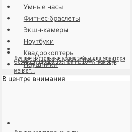
Умные часы
Фитнес-браслеты
Экшн-камеры
Ноутбуки
Квадрокоптеры
Лучшие настольные кронштейны для монитора
Обзор саундбара Toshiba M510WR: как звук
Наушники
меняет...
В центре внимания