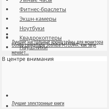
Фитнес-браслеты
Экшн-камеры
Ноутбуки
Квадрокоптеры
Лучшие настольные кронштейны для монитора
Обзор саундбара Toshiba M510WR: как звук
Наушники
меняет...
В центре внимания
Лучшие электронные книги