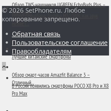
Обзор TWS-наушников UGREEN EchoBuds Plus –
© 2026 SetPhone.ru. Любое
Хороший...
Обзор саундбара Toshiba M510WR: как звук
копирование запрещено.
меняет...
Обратная связь
Пользовательское соглашение
Правообладателям
Лучшие китайские смартфоны
Обзор смарт-часов Amazfit Balance 3 –
Отличный...
В России появились смартфоны POCO X8 Pro и X8
Pro Max