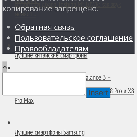
Хороший...
Обзор саундбара Toshiba M510WR: как звук
копирование запрещено.
меняет...
Обратная связь
Пользовательское соглашение
Правообладателям
Лучшие китайские смартфоны
Обзор смарт-часов Amazfit Balance 3 –
Отличный...
В России появились смартфоны POCO X8 Pro и X8
Insert
Pro Max
Лучшие смартфоны Samsung