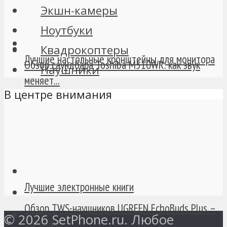
Экшн-камеры
Ноутбуки
Квадрокоптеры
Лучшие настольные кронштейны для монитора
Обзор саундбара Toshiba M510WR: как звук
Наушники
меняет...
В центре внимания
Лучшие электронные книги
Обзор TWS-наушников UGREEN EchoBuds Plus –
© 2026 SetPhone.ru. Любое
Хороший...