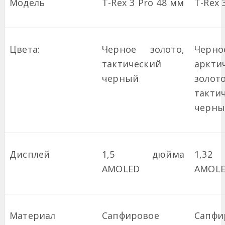
Модель
T-Rex 3 Pro 48 мм
T-Rex 
Цвета:
Черное золото,
Черно
тактический
аркти
черный
золото
такти
черны
Дисплей
1,5 дюйма
1,3
AMOLED
AMOL
Материал
Сапфировое
Сапфи