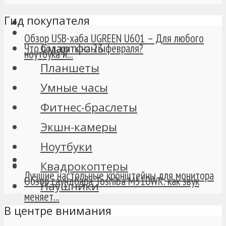
Гид покупателя
Обзор USB-хаба UGREEN U601 – Для любого
Смартфоны
Что подарить на 23 февраля?
ноутбука и...
Планшеты
Умные часы
Фитнес-браслеты
Экшн-камеры
Ноутбуки
Квадрокоптеры
Лучшие настольные кронштейны для монитора
Обзор саундбара Toshiba M510WR: как звук
Наушники
меняет...
В центре внимания