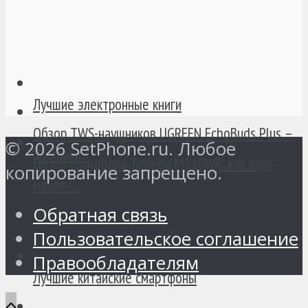
Лучшие электронные книги
Обзор TWS-наушников UGREEN EchoBuds Plus –
© 2026 SetPhone.ru. Любое
Хороший...
Обзор саундбара Toshiba M510WR: как звук
копирование запрещено.
меняет...
Обратная связь
Пользовательское соглашение
Правообладателям
Лучшие китайские смартфоны