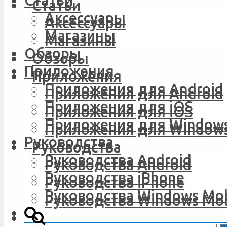
Статьи
Статьи
Аксессуары
Аксессуары
Магазины
Магазины
Обзоры
Обзоры
Приложения
Приложения
Приложения для Android
Приложения для Android
Приложения для iOS
Приложения для iOS
Приложения для Windows
Приложения для Windows
Руководства
Руководства
Руководства Android
Руководства Android
Руководства iPhone
Руководства iPhone
Руководства Windows Mob
Руководства Windows Mob