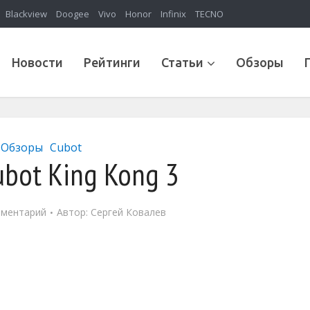
Blackview
Doogee
Vivo
Honor
Infinix
TECNO
Новости
Рейтинги
Статьи
Обзоры
Обзоры
Cubot
bot King Kong 3
мментарий
Автор:
Сергей Ковалев