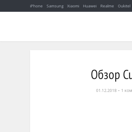
iPhone
Samsung
Xiaomi
Huawei
Realme
Oukitel
Обзор Cu
01.12.2018
1 ко