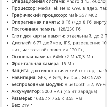
Операционная система:
Android 13, оболо
Процессор:
MediaTek Helio G99, 8 ядер, та
Графический процессор:
Mali-G57 MC2
Оперативная память:
8 Гб (+до 8 Гб вирт
Постоянная память:
128/256 Гб
Слот для карты памяти:
отдельный, до 2 
Дисплей:
6.77 дюймов, IPS, разрешение 108
нит, частота обновления 120 Гц
Основная камера:
64Мп/2 Мп/0,3 Мп
Фронтальная камера:
16 Мп
Защита:
дактилоскопический сенсор, раз
Навигация:
GPS, A-GPS, BeiDou, GLONASS
Беспроводные модули:
Bluetooth 5.2, Wi-Fi
Аккумулятор:
5000 мАч (45 Вт зарядка)
Размеры:
168.62 x 76.6 x 8.58 мм
Вес:
219 г