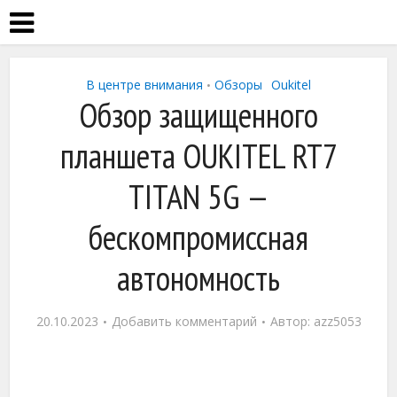
В центре внимания
Обзоры
Oukitel
•
Обзор защищенного
планшета OUKITEL RT7
TITAN 5G —
бескомпромиссная
автономность
20.10.2023
Добавить комментарий
Автор:
azz5053