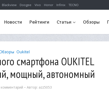
Blackview
Doogee
Vivo
Honor
Infinix
TECNO
Новости
Рейтинги
Статьи
Обзоры
Обзоры
Oukitel
ого смартфона OUKITEL
ый, мощный, автономный
 комментарий
Автор:
azz5053