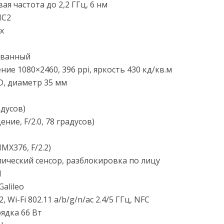
вая частота до 2,2 ГГц, 6 нм
MC2
x
ванный
ние 1080×2460, 396 ppi, яркость 430 кд/кв.м
, диаметр 35 мм
адусов)
ние, F/2.0, 78 градусов)
MX376, F/2.2)
ический сенсор, разблокировка по лицу
H
alileo
, Wi-Fi 802.11 a/b/g/n/ac 2.4/5 ГГц, NFC
рядка 66 Вт