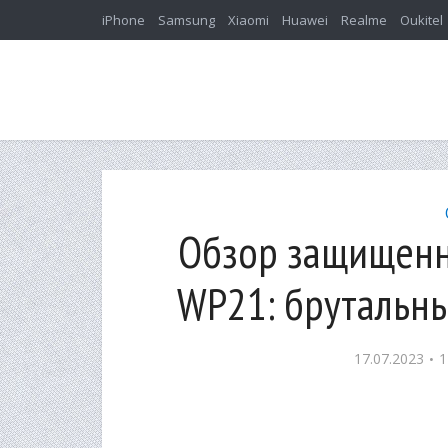
iPhone
Samsung
Xiaomi
Huawei
Realme
Oukitel
Обзор защищенн
WP21: брутальн
17.07.2023
1