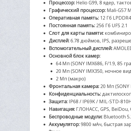
Процессор:
Helio G99, 8 ядер, такто
Графический процессор:
Mali-G57 
Оперативная память:
12 Гб LPDDR4
Постоянная память:
256 Гб UFS 2.1
Слот для карты памяти:
комбиниро
Дисплей:
6.78 дюймов, IPS, разреше
Вспомогательный дисплей:
AMOLED
Основной блок камер:
64 Мп (SONY IMX686, F/1.9, 85 гр
20 Мп (SONY IMX350, ночное виде
2 Мп (макро)
Фронтальная камера:
20 Мп (SONY I
Конфиденциальность:
дактилоскоп
Защита:
IP68 / IP69K / MIL-STD-810
Навигация:
ГЛОНАСС, GPS, BeiDou, G
Беспроводные модули:
Bluetooth 5.2
Аккумулятор:
9800 мАч, быстрая за